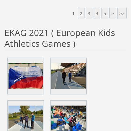
1
2
3
4
5
>
>>
EKAG 2021 ( European Kids
Athletics Games )