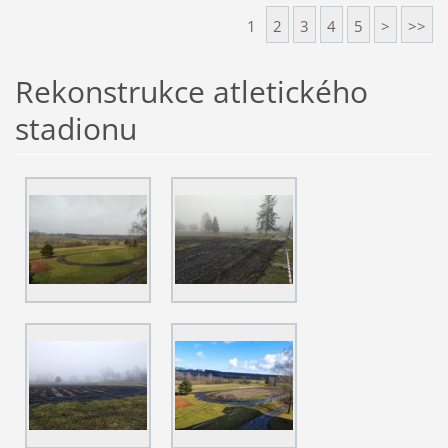
1
2
3
4
5
>
>>
Rekonstrukce atletického
stadionu