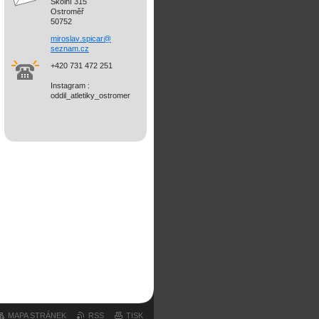
Školní 315
Ostroměř
50752
miroslav
.spicar@
seznam.c
z
+420 731 472 251
Instagram :
oddil_atletiky_ostromer
MAPA STRÁNEK
RSS
TISK