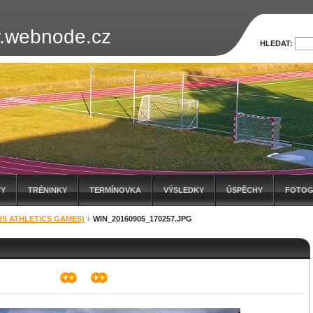
.webnode.cz
HLEDAT:
TY
TRÉNINKY
TERMÍNOVKA
VÝSLEDKY
ÚSPĚCHY
FOTOG
DS ATHLETICS GAMES)
WIN_20160905_170257.JPG