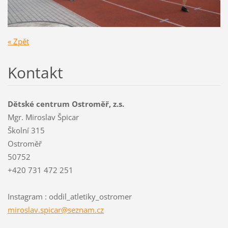
« Zpět
Kontakt
Dětské centrum Ostroměř, z.s.
Mgr. Miroslav Špicar
Školní 315
Ostroměř
50752
+420 731 472 251
Instagram : oddil_atletiky_ostromer
miroslav
.spicar@
seznam.c
z