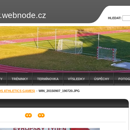
.webnode.cz
HLEDAT:
TY
TRÉNINKY
TERMÍNOVKA
VÝSLEDKY
ÚSPĚCHY
FOTOG
DS ATHLETICS GAMES)
WIN_20150907_190720.JPG