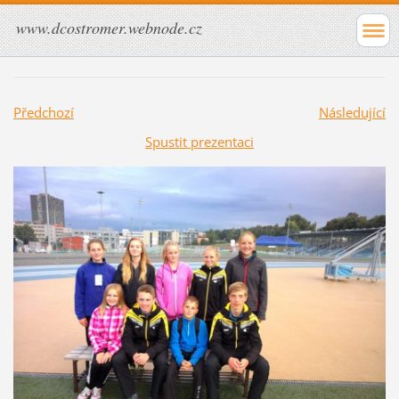
www.dcostromer.webnode.cz
Předchozí
Následující
Spustit prezentaci