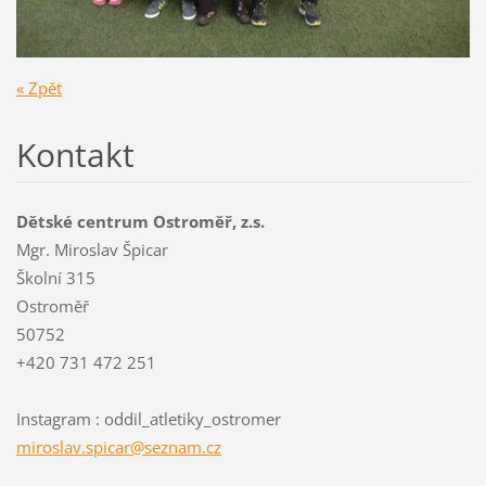
« Zpět
Kontakt
Dětské centrum Ostroměř, z.s.
Mgr. Miroslav Špicar
Školní 315
Ostroměř
50752
+420 731 472 251
Instagram : oddil_atletiky_ostromer
miroslav
.spicar@
seznam.c
z