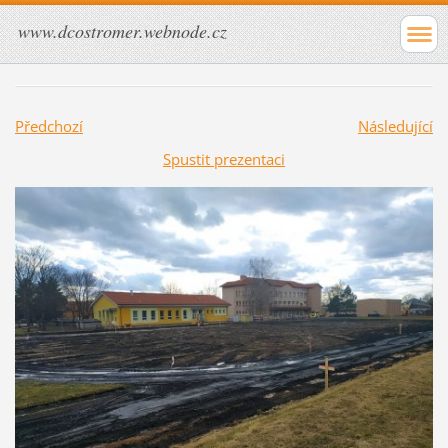
www.dcostromer.webnode.cz
Předchozí
Následující
Spustit prezentaci