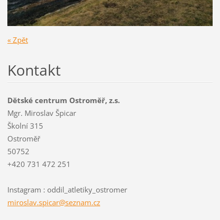
« Zpět
Kontakt
Dětské centrum Ostroměř, z.s.
Mgr. Miroslav Špicar
Školní 315
Ostroměř
50752
+420 731 472 251
Instagram : oddil_atletiky_ostromer
miroslav
.spicar@
seznam.c
z