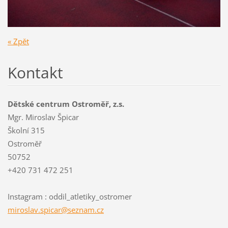
« Zpět
Kontakt
Dětské centrum Ostroměř, z.s.
Mgr. Miroslav Špicar
Školní 315
Ostroměř
50752
+420 731 472 251
Instagram : oddil_atletiky_ostromer
miroslav
.spicar@
seznam.c
z