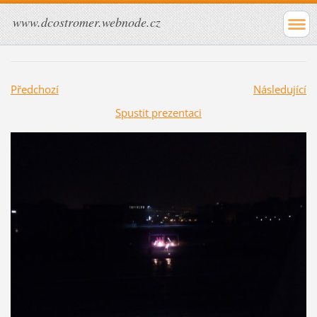
www.dcostromer.webnode.cz
Předchozí
Následující
Spustit prezentaci