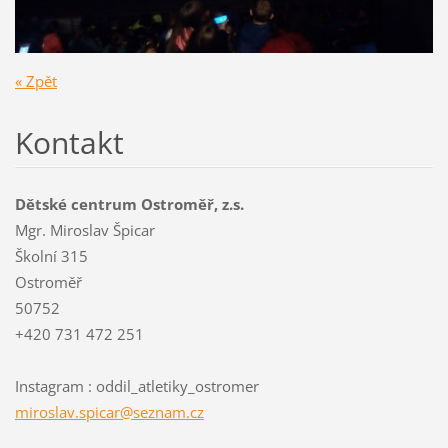
« Zpět
Kontakt
Dětské centrum Ostroměř, z.s.
Mgr. Miroslav Špicar
Školní 315
Ostroměř
50752
+420 731 472 251
Instagram : oddil_atletiky_ostromer
miroslav
.spicar@
seznam.c
z