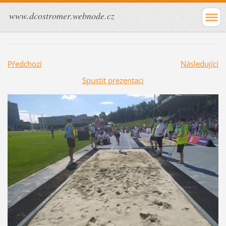
www.dcostromer.webnode.cz
Předchozí
Následující
Spustit prezentaci