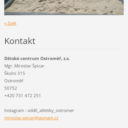
« Zpět
Kontakt
Dětské centrum Ostroměř, z.s.
Mgr. Miroslav Špicar
Školní 315
Ostroměř
50752
+420 731 472 251
Instagram : oddil_atletiky_ostromer
miroslav
.spicar@
seznam.c
z