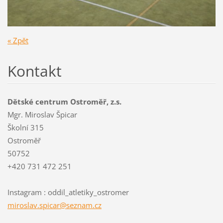
« Zpět
Kontakt
Dětské centrum Ostroměř, z.s.
Mgr. Miroslav Špicar
Školní 315
Ostroměř
50752
+420 731 472 251
Instagram : oddil_atletiky_ostromer
miroslav
.spicar@
seznam.c
z